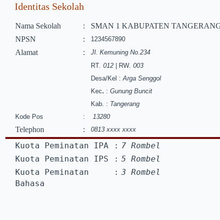
Identitas Sekolah
Nama Sekolah
:
SMAN 1 KABUPATEN TANGERAN
NPSN
:
1234567890
Alamat
:
Jl. Kemuning No.234
RT
. 012 |
RW
. 003
Desa/Kel
:
Arga Senggol
Kec
.
:
Gunung Buncit
Kab.
:
Tangerang
Kode Pos
:
13280
Telephon
:
0813 xxxx xxxx
Kuota Peminatan IPA
:
7 Rombel
Kuota Peminatan IPS
:
5 Rombel
Kuota Peminatan
:
3 Rombel
Bahasa