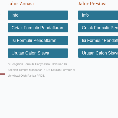
Jalur Zonas
i
Jalur Prestasi
G
Info
Info
Cetak Formulir Pendaftaran
Cetak Formulir Pen
Isi Formulir Pendaftaran
Isi Formulir Pendaf
Urutan Calon Siswa
Urutan Calon Sisw
*) Pengisian Formulir Hanya Bisa Dilakukan Di
Sekolah Tempat Mendaftar PPDB Setelah Formulir di
Verivikasi Oleh Panitia PPDB.